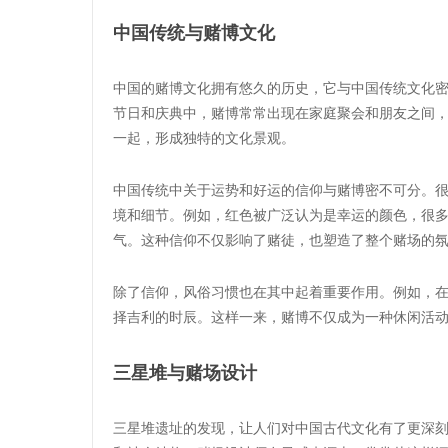
中国传统与赌博文化
中国的赌博文化拥有悠久的历史，它与中国传统文化
节日和庆典中，赌博常常出现在家庭聚会和朋友之间
一起，形成独特的文化景观。
中国传统中关于运势和好运的信仰与赌博密不可分。
境和细节。例如，红色被广泛认为是幸运的颜色，很
气。这种信仰不仅影响了赌徒，也塑造了整个赌场的
除了信仰，风俗习惯也在其中起着重要作用。例如，
择吉利的时辰。这样一来，赌博不仅成为一种休闲活
三星堆与赌场设计
三星堆遗址的发现，让人们对中国古代文化有了更深