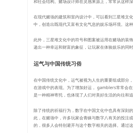
和社会结构。赌场设计师在灵感来源上，常常从这样
在现代赌场的建筑和室内设计中，可以看到三星堆文
中，创造出既现代又富有文化气息的娱乐场环境。这
此外，三星堆文化中的符号和图案被运用在赌场的装
递出一种幸运和财富的象征，让玩家在体验娱乐的同
运气与中国传统习俗
在中国传统文化中，运气被视为人生的重要组成部分
在游戏中的表现。为了增加好运， gamblers常
是一种精神寄托，也体现了人们对美好生活的向往和
除了传统的祈福行为，数字在中国文化中也具有深刻
此，在赌场中，许多玩家会青睐与数字八有关的投注
的，很多人会特别避开与这个数字相关的选择。通过