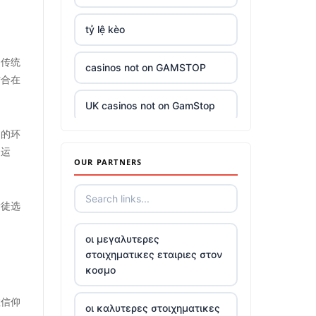
tỷ lệ kèo
多传统
casinos not on GAMSTOP
结合在
UK casinos not on GamStop
围的环
UK casinos not on GamStop
的运
OUR PARTNERS
casino sites
赌徒选
top casinos not on gamstop
。
οι μεγαλυτερες
στοιχηματικες εταιριες στον
5 pounds deposit casino
κοσμο
trusted non UK casino
教信仰
οι καλυτερες στοιχηματικες