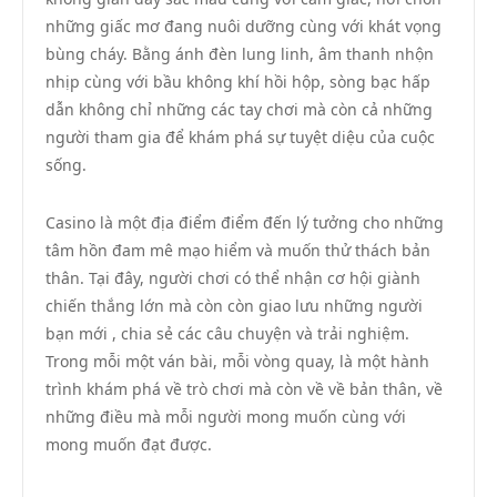
những giấc mơ đang nuôi dưỡng cùng với khát vọng
bùng cháy. Bằng ánh đèn lung linh, âm thanh nhộn
nhịp cùng với bầu không khí hồi hộp, sòng bạc hấp
dẫn không chỉ những các tay chơi mà còn cả những
người tham gia để khám phá sự tuyệt diệu của cuộc
sống.
Casino là một địa điểm điểm đến lý tưởng cho những
tâm hồn đam mê mạo hiểm và muốn thử thách bản
thân. Tại đây, người chơi có thể nhận cơ hội giành
chiến thắng lớn mà còn còn giao lưu những người
bạn mới , chia sẻ các câu chuyện và trải nghiệm.
Trong mỗi một ván bài, mỗi vòng quay, là một hành
trình khám phá về trò chơi mà còn về về bản thân, về
những điều mà mỗi người mong muốn cùng với
mong muốn đạt được.