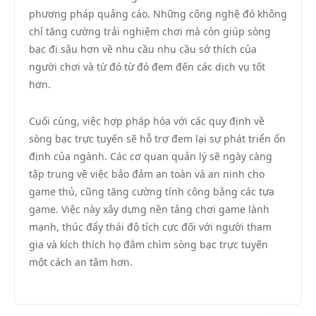
phương pháp quảng cáo. Những công nghệ đó không
chỉ tăng cường trải nghiệm chơi mà còn giúp sòng
bạc đi sâu hơn về nhu cầu nhu cầu sở thích của
người chơi và từ đó từ đó đem đến các dịch vụ tốt
hơn.
Cuối cùng, việc hợp pháp hóa với các quy định về
sòng bạc trực tuyến sẽ hỗ trợ đem lại sự phát triển ổn
định của ngành. Các cơ quan quản lý sẽ ngày càng
tập trung về việc bảo đảm an toàn và an ninh cho
game thủ, cũng tăng cường tính công bằng các tựa
game. Việc này xây dựng nền tảng chơi game lành
mạnh, thúc đẩy thái độ tích cực đối với người tham
gia và kích thích họ đắm chìm sòng bạc trực tuyến
một cách an tâm hơn.