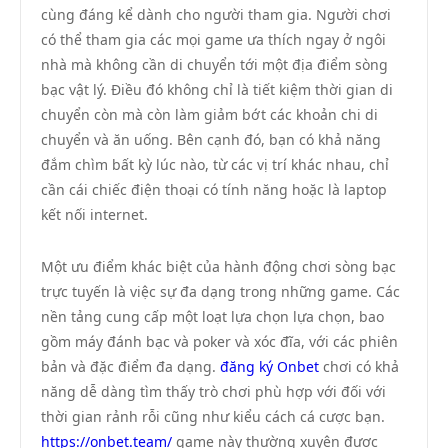
cùng đáng kể dành cho người tham gia. Người chơi
có thể tham gia các mọi game ưa thích ngay ở ngôi
nhà mà không cần di chuyển tới một địa điểm sòng
bạc vật lý. Điều đó không chỉ là tiết kiệm thời gian di
chuyển còn mà còn làm giảm bớt các khoản chi di
chuyển và ăn uống. Bên cạnh đó, bạn có khả năng
đắm chìm bất kỳ lúc nào, từ các vị trí khác nhau, chỉ
cần cái chiếc điện thoại có tính năng hoặc là laptop
kết nối internet.
Một ưu điểm khác biệt của hành động chơi sòng bạc
trực tuyến là việc sự đa dạng trong những game. Các
nền tảng cung cấp một loạt lựa chọn lựa chọn, bao
gồm máy đánh bạc và poker và xóc đĩa, với các phiên
bản và đặc điểm đa dạng.
đăng ký Onbet
chơi có khả
năng dễ dàng tìm thấy trò chơi phù hợp với đối với
thời gian rảnh rỗi cũng như kiểu cách cá cược bạn.
https://onbet.team/
game này thường xuyên được