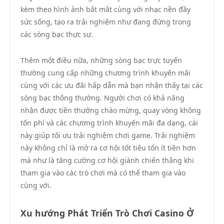
kèm theo hình ảnh bắt mắt cùng với nhạc nền đầy
sức sống, tạo ra trải nghiệm như đang đứng trong
các sòng bạc thực sự.
Thêm một điều nữa, những sòng bạc trực tuyến
thường cung cấp những chương trình khuyến mãi
cùng với các ưu đãi hấp dẫn mà bạn nhận thấy tại các
sòng bạc thông thường. Người chơi có khả năng
nhận được tiền thưởng chào mừng, quay vòng không
tốn phí và các chương trình khuyến mãi đa dạng, cái
này giúp tối ưu trải nghiệm chơi game. Trải nghiệm
này không chỉ là mở ra cơ hội tốt tiêu tốn ít tiền hơn
mà như là tăng cường cơ hội giành chiến thắng khi
tham gia vào các trò chơi mà có thể tham gia vào
cùng với.
Xu hướng Phát Triển Trò Chơi Casino Ở