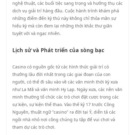
nghệ thuật, các buổi tiệc sang trọng và hưởng thụ các
dịch vụ giải trí hàng đầu. Cuộc hành trình khám phá
những điểm đến kỳ thú này không chỉ thỏa mãn sự
hiếu kỳ mà còn đem lại những thời khắc thư giãn
tuyệt vời và ngạc nhiên.
Lịch sử và Phát triển của sòng bạc
Casino có nguồn gốc từ các hình thức giải trí có
thưởng lâu đời nhất trong các giai đoạn của con
người, có thể đi sâu vào về các văn minh thời kỳ xưa
như La Mã và văn minh Hy Lạp. Ngày xưa, các nền văn
minh thường tổ chức các trò chơi đặt cược trong các
sự kiện, sự kiện thể thao. Vào thế kỷ 17 trước Công
Nguyên, thuật ngữ "casino" ra đời tại Ý, diễn tả các
ngôi nhà nhỏ nơi công chúng tụ tập để vui chơi và
tham dự các trò chơi.