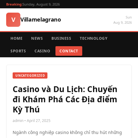
Breaking:
Sunday, August 9, 2026
Sun
V
Villamelagrano
Aug 9, 2026
HOME
NEWS
BUSINESS
TECHNOLOGY
SPORTS
CASINO
CONTACT
UNCATEGORIZED
Casino và Du Lịch: Chuyến
đi Khám Phá Các Địa điểm
Kỳ Thú
admin • April 27, 2025
Ngành công nghiệp casino không chỉ thu hút những