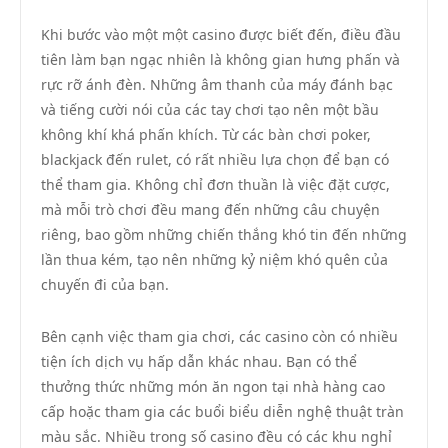
Khi bước vào một một casino được biết đến, điều đầu
tiên làm bạn ngạc nhiên là không gian hưng phấn và
rực rỡ ánh đèn. Những âm thanh của máy đánh bạc
và tiếng cười nói của các tay chơi tạo nên một bầu
không khí khá phấn khích. Từ các bàn chơi poker,
blackjack đến rulet, có rất nhiều lựa chọn để bạn có
thể tham gia. Không chỉ đơn thuần là việc đặt cược,
mà mỗi trò chơi đều mang đến những câu chuyện
riêng, bao gồm những chiến thắng khó tin đến những
lần thua kém, tạo nên những kỷ niệm khó quên của
chuyến đi của bạn.
Bên cạnh việc tham gia chơi, các casino còn có nhiều
tiện ích dịch vụ hấp dẫn khác nhau. Bạn có thể
thưởng thức những món ăn ngon tại nhà hàng cao
cấp hoặc tham gia các buổi biểu diễn nghệ thuật tràn
màu sắc. Nhiều trong số casino đều có các khu nghỉ