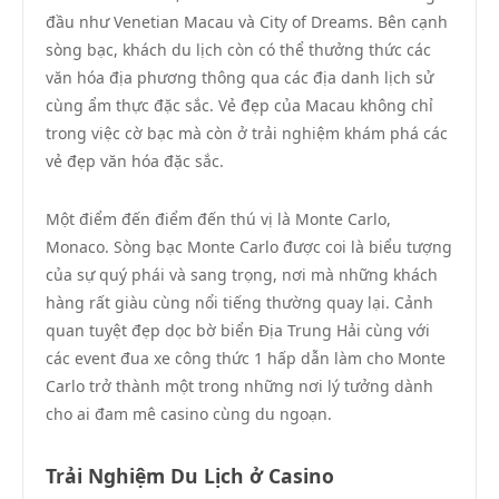
đầu như Venetian Macau và City of Dreams. Bên cạnh
sòng bạc, khách du lịch còn có thể thưởng thức các
văn hóa địa phương thông qua các địa danh lịch sử
cùng ẩm thực đặc sắc. Vẻ đẹp của Macau không chỉ
trong việc cờ bạc mà còn ở trải nghiệm khám phá các
vẻ đẹp văn hóa đặc sắc.
Một điểm đến điểm đến thú vị là Monte Carlo,
Monaco. Sòng bạc Monte Carlo được coi là biểu tượng
của sự quý phái và sang trọng, nơi mà những khách
hàng rất giàu cùng nổi tiếng thường quay lại. Cảnh
quan tuyệt đẹp dọc bờ biển Địa Trung Hải cùng với
các event đua xe công thức 1 hấp dẫn làm cho Monte
Carlo trở thành một trong những nơi lý tưởng dành
cho ai đam mê casino cùng du ngoạn.
Trải Nghiệm Du Lịch ở Casino