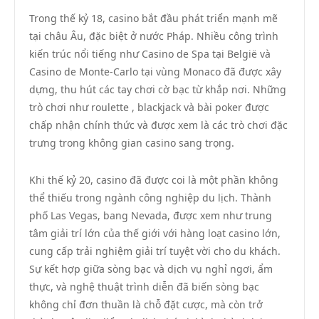
Trong thế kỷ 18, casino bắt đầu phát triển mạnh mẽ
tại châu Âu, đặc biệt ở nước Pháp. Nhiều công trình
kiến trúc nổi tiếng như Casino de Spa tại België và
Casino de Monte-Carlo tại vùng Monaco đã được xây
dựng, thu hút các tay chơi cờ bạc từ khắp nơi. Những
trò chơi như roulette , blackjack và bài poker được
chấp nhận chính thức và được xem là các trò chơi đặc
trưng trong không gian casino sang trọng.
Khi thế kỷ 20, casino đã được coi là một phần không
thể thiếu trong ngành công nghiệp du lịch. Thành
phố Las Vegas, bang Nevada, được xem như trung
tâm giải trí lớn của thế giới với hàng loạt casino lớn,
cung cấp trải nghiệm giải trí tuyệt vời cho du khách.
Sự kết hợp giữa sòng bạc và dịch vụ nghỉ ngơi, ẩm
thực, và nghệ thuật trình diễn đã biến sòng bạc
không chỉ đơn thuần là chỗ đặt cược, mà còn trở