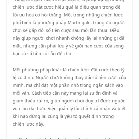
chiến lược đặt cược hiệu quả là điều quan trọng để
tối ưu hóa cơ hội thắng. Một trong những chiến lược
phổ biến là phương pháp Martingale, trong đó người
chơi sẽ gấp đôi số tiền cược sau mỗi lần thua. Điều
này giúp người chơi nhanh chóng lấy lại những gì đã
mất, nhưng cần phải lưu ý về giới hạn cược của sòng
bạc và số tiền có sẵn để chơi.
Một phương pháp khác là chiến lược đặt cược theo tỷ
lệ cố định. Người chơi không thay đổi số tiền cược của
mình, mà chỉ đặt một phần nhỏ trong ngân sách vào
mỗi ván. Cách tiếp cận này mang lại sự ổn định và
giảm thiểu rủi ro, giúp người chơi duy trì được nguồn
vốn lâu dài hơn. Việc quản lý tài chính cá nhân và biết
khi nào dừng lại cũng là yếu tố quyết định trong
chiến lược này.