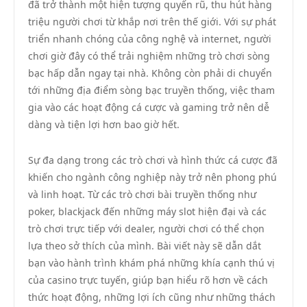
đã trở thành một hiện tượng quyến rũ, thu hút hàng
triệu người chơi từ khắp nơi trên thế giới. Với sự phát
triển nhanh chóng của công nghệ và internet, người
chơi giờ đây có thể trải nghiệm những trò chơi sòng
bạc hấp dẫn ngay tại nhà. Không còn phải di chuyển
tới những địa điểm sòng bạc truyền thống, việc tham
gia vào các hoạt động cá cược và gaming trở nên dễ
dàng và tiện lợi hơn bao giờ hết.
Sự đa dạng trong các trò chơi và hình thức cá cược đã
khiến cho ngành công nghiệp này trở nên phong phú
và linh hoạt. Từ các trò chơi bài truyền thống như
poker, blackjack đến những máy slot hiện đại và các
trò chơi trực tiếp với dealer, người chơi có thể chọn
lựa theo sở thích của mình. Bài viết này sẽ dẫn dắt
bạn vào hành trình khám phá những khía cạnh thú vị
của casino trực tuyến, giúp bạn hiểu rõ hơn về cách
thức hoạt động, những lợi ích cũng như những thách