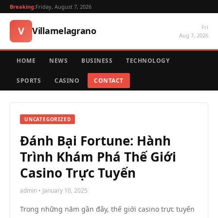
Breaking:
Friday, August 7, 2026
Fri
V
Villamelagrano
Aug 7, 2026
HOME
NEWS
BUSINESS
TECHNOLOGY
SPORTS
CASINO
CONTACT
UNCATEGORIZED
Đánh Bại Fortune: Hành
Trình Khám Phá Thế Giới
Casino Trực Tuyến
admin • January 10, 2025
Trong những năm gần đây, thế giới casino trực tuyến