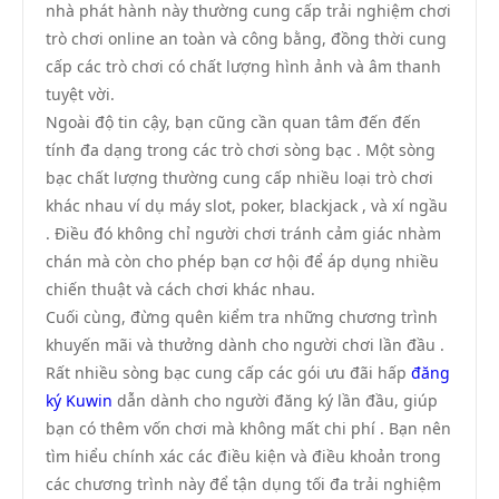
nhà phát hành này thường cung cấp trải nghiệm chơi
trò chơi online an toàn và công bằng, đồng thời cung
cấp các trò chơi có chất lượng hình ảnh và âm thanh
tuyệt vời.
Ngoài độ tin cậy, bạn cũng cần quan tâm đến đến
tính đa dạng trong các trò chơi sòng bạc . Một sòng
bạc chất lượng thường cung cấp nhiều loại trò chơi
khác nhau ví dụ máy slot, poker, blackjack , và xí ngầu
. Điều đó không chỉ người chơi tránh cảm giác nhàm
chán mà còn cho phép bạn cơ hội để áp dụng nhiều
chiến thuật và cách chơi khác nhau.
Cuối cùng, đừng quên kiểm tra những chương trình
khuyến mãi và thưởng dành cho người chơi lần đầu .
Rất nhiều sòng bạc cung cấp các gói ưu đãi hấp
đăng
ký Kuwin
dẫn dành cho người đăng ký lần đầu, giúp
bạn có thêm vốn chơi mà không mất chi phí . Bạn nên
tìm hiểu chính xác các điều kiện và điều khoản trong
các chương trình này để tận dụng tối đa trải nghiệm