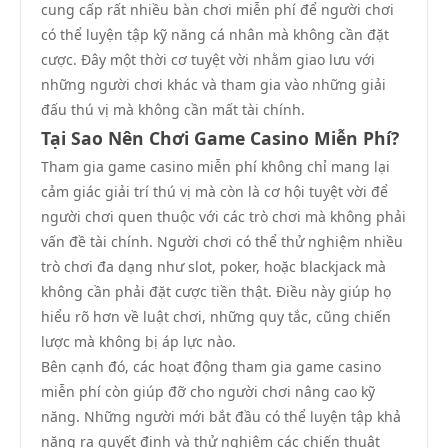
cung cấp rất nhiều bàn chơi miễn phí để người chơi
có thể luyện tập kỹ năng cá nhân mà không cần đặt
cược. Đây một thời cơ tuyệt vời nhằm giao lưu với
những người chơi khác và tham gia vào những giải
đấu thú vị mà không cần mất tài chính.
Tại Sao Nên Chơi Game Casino Miễn Phí?
Tham gia game casino miễn phí không chỉ mang lại
cảm giác giải trí thú vị mà còn là cơ hội tuyệt vời để
người chơi quen thuộc với các trò chơi mà không phải
vấn đề tài chính. Người chơi có thể thử nghiệm nhiều
trò chơi đa dạng như slot, poker, hoặc blackjack mà
không cần phải đặt cược tiền thật. Điều này giúp họ
hiểu rõ hơn về luật chơi, những quy tắc, cũng chiến
lược mà không bị áp lực nào.
Bên cạnh đó, các hoạt động tham gia game casino
miễn phí còn giúp đỡ cho người chơi nâng cao kỹ
năng. Những người mới bắt đầu có thể luyện tập khả
năng ra quyết định và thử nghiệm các chiến thuật