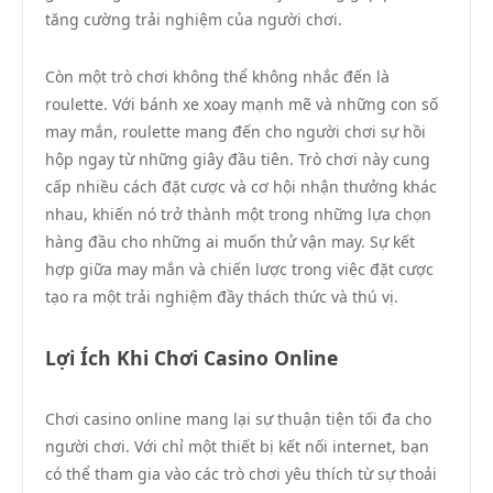
tăng cường trải nghiệm của người chơi.
Còn một trò chơi không thể không nhắc đến là
roulette. Với bánh xe xoay mạnh mẽ và những con số
may mắn, roulette mang đến cho người chơi sự hồi
hộp ngay từ những giây đầu tiên. Trò chơi này cung
cấp nhiều cách đặt cược và cơ hội nhận thưởng khác
nhau, khiến nó trở thành một trong những lựa chọn
hàng đầu cho những ai muốn thử vận may. Sự kết
hợp giữa may mắn và chiến lược trong việc đặt cược
tạo ra một trải nghiệm đầy thách thức và thú vị.
Lợi Ích Khi Chơi Casino Online
Chơi casino online mang lại sự thuận tiện tối đa cho
người chơi. Với chỉ một thiết bị kết nối internet, bạn
có thể tham gia vào các trò chơi yêu thích từ sự thoải