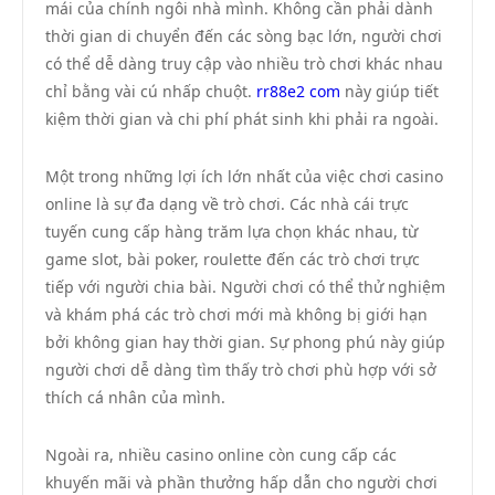
mái của chính ngôi nhà mình. Không cần phải dành
thời gian di chuyển đến các sòng bạc lớn, người chơi
có thể dễ dàng truy cập vào nhiều trò chơi khác nhau
chỉ bằng vài cú nhấp chuột.
rr88e2 com
này giúp tiết
kiệm thời gian và chi phí phát sinh khi phải ra ngoài.
Một trong những lợi ích lớn nhất của việc chơi casino
online là sự đa dạng về trò chơi. Các nhà cái trực
tuyến cung cấp hàng trăm lựa chọn khác nhau, từ
game slot, bài poker, roulette đến các trò chơi trực
tiếp với người chia bài. Người chơi có thể thử nghiệm
và khám phá các trò chơi mới mà không bị giới hạn
bởi không gian hay thời gian. Sự phong phú này giúp
người chơi dễ dàng tìm thấy trò chơi phù hợp với sở
thích cá nhân của mình.
Ngoài ra, nhiều casino online còn cung cấp các
khuyến mãi và phần thưởng hấp dẫn cho người chơi