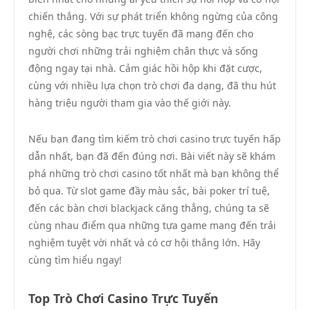
chiến thắng. Với sự phát triển không ngừng của công
nghệ, các sòng bạc trực tuyến đã mang đến cho
người chơi những trải nghiệm chân thực và sống
động ngay tại nhà. Cảm giác hồi hộp khi đặt cược,
cùng với nhiều lựa chọn trò chơi đa dạng, đã thu hút
hàng triệu người tham gia vào thế giới này.
Nếu bạn đang tìm kiếm trò chơi casino trực tuyến hấp
dẫn nhất, bạn đã đến đúng nơi. Bài viết này sẽ khám
phá những trò chơi casino tốt nhất mà bạn không thể
bỏ qua. Từ slot game đầy màu sắc, bài poker trí tuệ,
đến các bàn chơi blackjack căng thẳng, chúng ta sẽ
cùng nhau điểm qua những tựa game mang đến trải
nghiệm tuyệt vời nhất và có cơ hội thắng lớn. Hãy
cùng tìm hiểu ngay!
Top Trò Chơi Casino Trực Tuyến