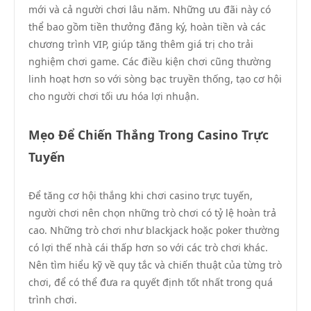
mới và cả người chơi lâu năm. Những ưu đãi này có
thể bao gồm tiền thưởng đăng ký, hoàn tiền và các
chương trình VIP, giúp tăng thêm giá trị cho trải
nghiệm chơi game. Các điều kiện chơi cũng thường
linh hoạt hơn so với sòng bạc truyền thống, tạo cơ hội
cho người chơi tối ưu hóa lợi nhuận.
Mẹo Để Chiến Thắng Trong Casino Trực
Tuyến
Để tăng cơ hội thắng khi chơi casino trực tuyến,
người chơi nên chọn những trò chơi có tỷ lệ hoàn trả
cao. Những trò chơi như blackjack hoặc poker thường
có lợi thế nhà cái thấp hơn so với các trò chơi khác.
Nên tìm hiểu kỹ về quy tắc và chiến thuật của từng trò
chơi, để có thể đưa ra quyết định tốt nhất trong quá
trình chơi.