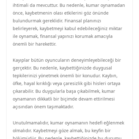
ihtimali da mevcuttur. Bu nedenle, kumar oynamadan
önce, kaybetmenin olası etkilerini göz önünde
bulundurmak gereklidir. Finansal planınızı
belirleyerek, kaybetmeyi kabul edebileceğiniz miktar
ile oynamak, finansal yapınızı korumak amacıyla
önemli bir harekettir.
Kayıplar bütün oyuncuların deneyimleyebileceği bir
gerçektir. Bu nedenle, kaybettiğinizde duygusal
tepkilerinizi yönetmek önemli bir konudur. Kaybın,
öfke, hayal kırıklığı veya çaresizlik gibi hisleri ortaya
çıkarabilir. Bu duygularla başa çıkabilmek, kumar
oynamanın dikkatli bir biçimde devam ettirilmesi
açısından önem taşımaktadır.
Unutulmamalıdır, kumar oynamanın hedefi eğlenmek
olmalıdır. Kaybetmeyi göze almak, bu keyfin bir
bölümüdür. Bu nedenle, kaybettiğinizde bu durumu