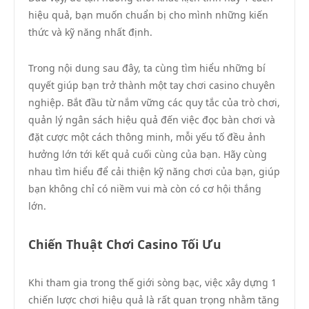
hiệu quả, bạn muốn chuẩn bị cho mình những kiến
thức và kỹ năng nhất định.
Trong nội dung sau đây, ta cùng tìm hiểu những bí
quyết giúp bạn trở thành một tay chơi casino chuyên
nghiệp. Bắt đầu từ nắm vững các quy tắc của trò chơi,
quản lý ngân sách hiệu quả đến việc đọc bàn chơi và
đặt cược một cách thông minh, mỗi yếu tố đều ảnh
hưởng lớn tới kết quả cuối cùng của bạn. Hãy cùng
nhau tìm hiểu để cải thiện kỹ năng chơi của bạn, giúp
bạn không chỉ có niềm vui mà còn có cơ hội thắng
lớn.
Chiến Thuật Chơi Casino Tối Ưu
Khi tham gia trong thế giới sòng bạc, việc xây dựng 1
chiến lược chơi hiệu quả là rất quan trọng nhằm tăng