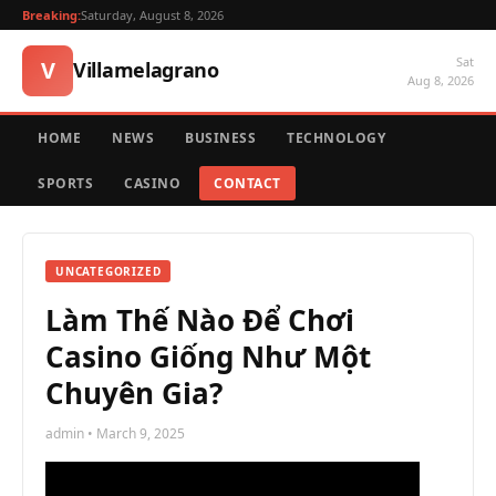
Breaking:
Saturday, August 8, 2026
Sat
V
Villamelagrano
Aug 8, 2026
HOME
NEWS
BUSINESS
TECHNOLOGY
SPORTS
CASINO
CONTACT
UNCATEGORIZED
Làm Thế Nào Để Chơi
Casino Giống Như Một
Chuyên Gia?
admin • March 9, 2025