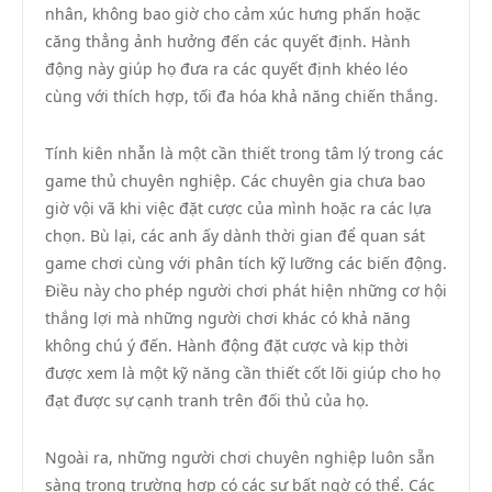
nhân, không bao giờ cho cảm xúc hưng phấn hoặc
căng thẳng ảnh hưởng đến các quyết định. Hành
động này giúp họ đưa ra các quyết định khéo léo
cùng với thích hợp, tối đa hóa khả năng chiến thắng.
Tính kiên nhẫn là một cần thiết trong tâm lý trong các
game thủ chuyên nghiệp. Các chuyên gia chưa bao
giờ vội vã khi việc đặt cược của mình hoặc ra các lựa
chọn. Bù lại, các anh ấy dành thời gian để quan sát
game chơi cùng với phân tích kỹ lưỡng các biến động.
Điều này cho phép người chơi phát hiện những cơ hội
thắng lợi mà những người chơi khác có khả năng
không chú ý đến. Hành động đặt cược và kịp thời
được xem là một kỹ năng cần thiết cốt lõi giúp cho họ
đạt được sự cạnh tranh trên đối thủ của họ.
Ngoài ra, những người chơi chuyên nghiệp luôn sẵn
sàng trong trường hợp có các sự bất ngờ có thể. Các