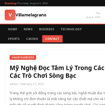
Breaking:
Thursday, August 6, 2026
Thu
V
Villamelagrano
Aug 6, 2026
HOME
NEWS
BUSINESS
TECHNOLOGY
SPORTS
CASINO
CONTACT
UNCATEGORIZED
Mỹ Nghệ Đọc Tâm Lý Trong Các
Các Trò Chơi Sòng Bạc
admin • February 27, 2025
Trong thế giới sôi động trong các sòng bài, nghệ thuật đọc 
lý không chỉ đơn thuần là một năng lực cần thiết mà còn và 
một yếu tố quyết định thành công trong người chơi. Các ga