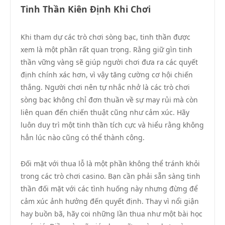
Tinh Thần Kiên Định Khi Chơi
Khi tham dự các trò chơi sòng bạc, tinh thần được
xem là một phần rất quan trọng. Rằng giữ gìn tinh
thần vững vàng sẽ giúp người chơi đưa ra các quyết
định chính xác hơn, vì vậy tăng cường cơ hội chiến
thắng. Người chơi nên tự nhắc nhở là các trò chơi
sòng bạc không chỉ đơn thuần về sự may rủi mà còn
liên quan đến chiến thuật cũng như cảm xúc. Hãy
luôn duy trì một tinh thần tích cực và hiểu rằng không
hẳn lúc nào cũng có thể thành công.
Đối mặt với thua lỗ là một phần không thể tránh khỏi
trong các trò chơi casino. Bạn cần phải sẵn sàng tinh
thần đối mặt với các tình huống này nhưng đừng để
cảm xúc ảnh hưởng đến quyết định. Thay vì nổi giận
hay buồn bã, hãy coi những lần thua như một bài học