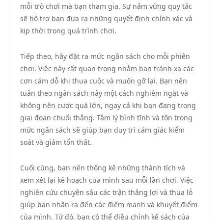
mỗi trò chơi mà bạn tham gia. Sự nắm vững quy tắc
sẽ hỗ trợ bạn đưa ra những quyết định chính xác và
kịp thời trong quá trình chơi.
Tiếp theo, hãy đặt ra mức ngân sách cho mỗi phiên
chơi. Việc này rất quan trọng nhằm bạn tránh xa các
cơn cám dỗ khi thua cuộc và muốn gỡ lại. Bạn nên
tuân theo ngân sách này một cách nghiêm ngặt và
không nên cược quá lớn, ngay cả khi bạn đang trong
giai đoạn chuổi thắng. Tâm lý bình tĩnh và tôn trọng
mức ngân sách sẽ giúp bạn duy trì cảm giác kiểm
soát và giảm tổn thất.
Cuối cùng, bạn nên thống kê những thành tích và
xem xét lại kế hoạch của mình sau mỗi lần chơi. Việc
nghiên cứu chuyên sâu các trận thắng lợi và thua lỗ
giúp bạn nhận ra đến các điểm mạnh và khuyết điểm
của mình. Từ đó, bạn có thể điều chỉnh kế sách của