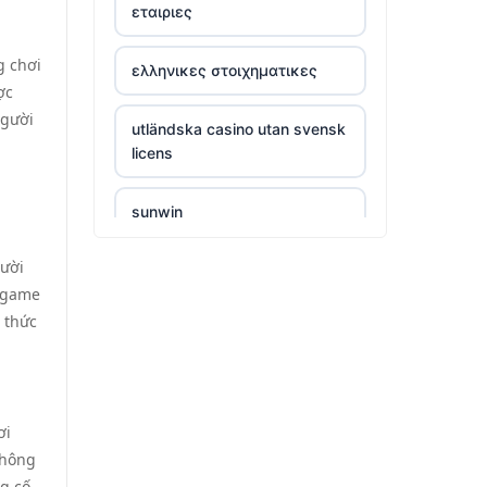
εταιριες
best Irish casinos
g chơi
ελληνικες στοιχηματικες
789win 9
ợc
người
utländska casino utan svensk
Crypto
licens
bästa online casino
sunwin
casino utan svensk licens
gười
utländska casino utan svensk
c game
licens
 thức
casino utan spelpaus
utländska casino utan svensk
licens
utländska casino
ơi
nya casino utan svensk licens
svensk casino
không
ng cố