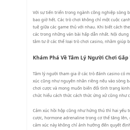
Với sự tiến triển trong ngành công nghiệp sòng b
bao giờ hết. Các trò chơi không chỉ một cuộc cạn
tuệ giữa các game thủ với nhau. Khi biết cách th
các trong những ván bài hấp dẫn nhất. Nội dung n
tâm tư ở các thể loại trò chơi casino, nhằm giúp
Khám Phá Về Tâm Lý Người Chơi Gắp
Tâm lý người tham gia ở các trò đánh casino có m
xúc cũng như nguyên nhân riêng nếu vào sòng bạc.
chơi cược và mong muốn biến đổi tình trạng kinh t
chức hiểu cách thức cách thức ứng xử cũng như c
Cảm xúc hồi hộp cũng như hứng thú thì hai yếu t
cược, hormone adrenaline trong cơ thể tăng lê
cảm xúc này không chỉ ảnh hưởng đến quyết định