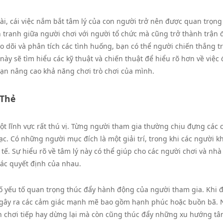
ài, cái việc nắm bắt tâm lý của con người trở nên được quan trọn
h tranh giữa người chơi với người tổ chức mà cũng trở thành trận đ
eo dõi và phân tích các tình huống, bạn có thể người chiến thắng t
ày sẽ tìm hiểu các kỹ thuật và chiến thuật để hiểu rõ hơn về việc 
 bạn nâng cao khả năng chơi trò chơi của mình.
 Thẻ
ột lĩnh vực rất thú vị. Từng người tham gia thường chịu đựng các
 Có những người mục đích là một giải trí, trong khi các người kh
ế. Sự hiểu rõ về tâm lý này có thể giúp cho các người chơi và nhà
ác quyết định của nhau.
ố yếu tố quan trọng thúc đẩy hành động của người tham gia. Khi đ
n, gây ra các cảm giác mạnh mẽ bao gồm hạnh phúc hoặc buồn bã.
 chơi tiếp hay dừng lại mà còn cũng thúc đẩy những xu hướng tâ