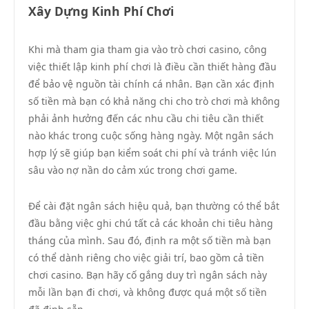
Xây Dựng Kinh Phí Chơi
Khi mà tham gia tham gia vào trò chơi casino, công
việc thiết lập kinh phí chơi là điều cần thiết hàng đầu
để bảo vệ nguồn tài chính cá nhân. Bạn cần xác định
số tiền mà bạn có khả năng chi cho trò chơi mà không
phải ảnh hưởng đến các nhu cầu chi tiêu cần thiết
nào khác trong cuộc sống hàng ngày. Một ngân sách
hợp lý sẽ giúp bạn kiểm soát chi phí và tránh việc lún
sâu vào nợ nần do cảm xúc trong chơi game.
Để cài đặt ngân sách hiệu quả, bạn thường có thể bắt
đầu bằng việc ghi chú tất cả các khoản chi tiêu hàng
tháng của mình. Sau đó, định ra một số tiền mà bạn
có thể dành riêng cho việc giải trí, bao gồm cả tiền
chơi casino. Bạn hãy cố gắng duy trì ngân sách này
mỗi lần bạn đi chơi, và không được quá một số tiền