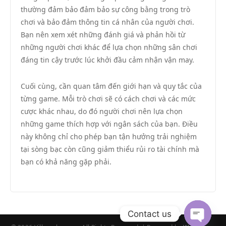
thường đảm bảo đảm bảo sự công bằng trong trò
chơi và bảo đảm thông tin cá nhân của người chơi.
Bạn nên xem xét những đánh giá và phản hồi từ
những người chơi khác để lựa chọn những sân chơi
đáng tin cậy trước lúc khởi đầu cảm nhận vận may.
Cuối cùng, cần quan tâm đến giới hạn và quy tắc của
từng game. Mỗi trò chơi sẽ có cách chơi và các mức
cược khác nhau, do đó người chơi nên lựa chọn
những game thích hợp với ngân sách của bạn. Điều
này không chỉ cho phép bạn tận hưởng trải nghiệm
tại sòng bạc còn cũng giảm thiểu rủi ro tài chính mà
bạn có khả năng gặp phải.
Contact us