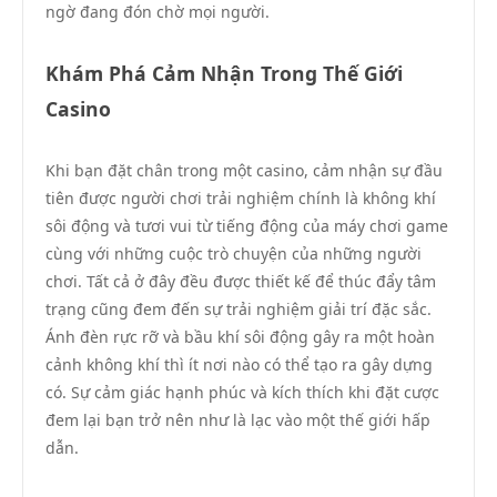
ngờ đang đón chờ mọi người.
Khám Phá Cảm Nhận Trong Thế Giới
Casino
Khi bạn đặt chân trong một casino, cảm nhận sự đầu
tiên được người chơi trải nghiệm chính là không khí
sôi động và tươi vui từ tiếng động của máy chơi game
cùng với những cuộc trò chuyện của những người
chơi. Tất cả ở đây đều được thiết kế để thúc đẩy tâm
trạng cũng đem đến sự trải nghiệm giải trí đặc sắc.
Ánh đèn rực rỡ và bầu khí sôi động gây ra một hoàn
cảnh không khí thì ít nơi nào có thể tạo ra gây dựng
có. Sự cảm giác hạnh phúc và kích thích khi đặt cược
đem lại bạn trở nên như là lạc vào một thế giới hấp
dẫn.