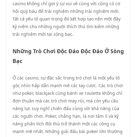
casino không chỉ gợi ý sự vui vẻ cùng với cũng có cơ
hội quý báu để trải nghiệm những trải nghiệm mới.
Tất cả yếu tố quan trọng đó kết hợp tạo nên một đầy
kỷ niệm cho những người thích thú tìm kiếm những
trải nghiệm mới tại sòng bạc.
Những Trò Chơi Độc Đáo Độc Đáo Ở Sòng
Bạc
Ở các casino, sự đặc sắc trong trò chơi là một yếu tố
góc nhìn hấp dẫn mạnh mẽ các tay cược. Các trò chơi
như poker, blackjack cùng bánh xe roulette không chỉ
đơn thuần mà các trò chơi may rủi, mà còn yêu cầu
năng lực suy nghĩ chiến đấu cùng với khả năng của
các người chơi. Poker, chẳng hạn, là nơi tâm lí và kỹ
năng phân tích đối thủ trở thành một các công cụ
mạnh mẽ nhất. Những giải đấu bài poker lớn thường