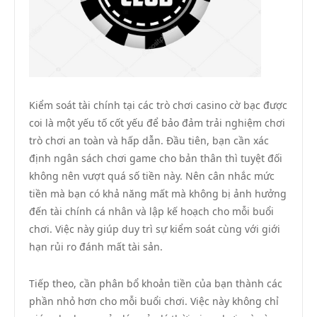
Kiểm soát tài chính tại các trò chơi casino cờ bạc được
coi là một yếu tố cốt yếu để bảo đảm trải nghiệm chơi
trò chơi an toàn và hấp dẫn. Đầu tiên, bạn cần xác
định ngân sách chơi game cho bản thân thì tuyệt đối
không nên vượt quá số tiền này. Nên cân nhắc mức
tiền mà bạn có khả năng mất mà không bị ảnh hưởng
đến tài chính cá nhân và lập kế hoạch cho mỗi buổi
chơi. Việc này giúp duy trì sự kiểm soát cùng với giới
hạn rủi ro đánh mất tài sản.
Tiếp theo, cần phân bổ khoản tiền của bạn thành các
phần nhỏ hơn cho mỗi buổi chơi. Việc này không chỉ