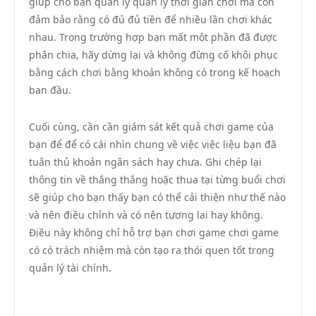
giúp cho bạn quản lý quản lý thời gian chơi mà còn
đảm bảo rằng có đủ đủ tiền để nhiều lần chơi khác
nhau. Trong trường hợp bạn mất một phần đã được
phân chia, hãy dừng lại và không đừng cố khôi phục
bằng cách chơi bằng khoản không có trong kế hoạch
ban đầu.
Cuối cùng, cần cần giám sát kết quả chơi game của
bạn để để có cái nhìn chung về việc việc liệu bạn đã
tuân thủ khoản ngân sách hay chưa. Ghi chép lại
thông tin về thắng thắng hoặc thua tại từng buổi chơi
sẽ giúp cho bạn thấy bạn có thể cải thiện như thế nào
và nên điều chỉnh và có nên tương lai hay không.
Điều này không chỉ hỗ trợ bạn chơi game chơi game
có có trách nhiệm mà còn tạo ra thói quen tốt trong
quản lý tài chính.