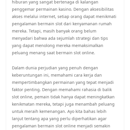
hiburan yang sangat bertenaga di kalangan
penggemar permainan kasino. Dengan aksesibilitas
akses melalui internet, setiap orang dapat menikmati
pengalaman bermain slot dari kenyamanan rumah
mereka. Tetapi, masih banyak orang belum
menyadari bahwa ada sejumlah strategi dan tips
yang dapat menolong mereka memaksimalkan
peluang menang saat bermain slot online.
Dalam dunia perjudian yang penuh dengan
keberuntungan ini, memahami cara kerja dan
mempertimbangkan permainan yang tepat menjadi
faktor penting. Dengan memahami rahasia di balik
slot online, pemain tidak hanya dapat meningkatkan
kenikmatan mereka, tetapi juga menambah peluang
untuk meraih kemenangan. Ayo kita bahas lebih
lanjut tentang apa yang perlu diperhatikan agar
pengalaman bermain slot online menjadi semakin