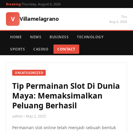
Breaking:
Thursday, August 6, 2026
Thu
V
Villamelagrano
Aug 6, 2026
HOME
NEWS
BUSINESS
TECHNOLOGY
SPORTS
CASINO
CONTACT
UNCATEGORIZED
Tip Permainan Slot Di Dunia
Maya: Memaksimalkan
Peluang Berhasil
admin • May 2, 2025
Permainan slot online telah menjadi sebuah bentuk