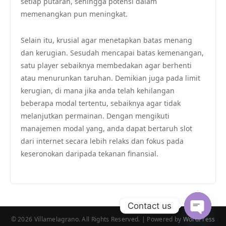
setiap putaran, sehingga potensi dalam
memenangkan pun meningkat.
Selain itu, krusial agar menetapkan batas menang
dan kerugian. Sesudah mencapai batas kemenangan,
satu player sebaiknya membedakan agar berhenti
atau menurunkan taruhan. Demikian juga pada limit
kerugian, di mana jika anda telah kehilangan
beberapa modal tertentu, sebaiknya agar tidak
melanjutkan permainan. Dengan mengikuti
manajemen modal yang, anda dapat bertaruh slot
dari internet secara lebih relaks dan fokus pada
keseronokan daripada tekanan finansial.
Contact us
© 2026 Villamelagrano. All Rights Reserved. | Powered by
WordPress
Open