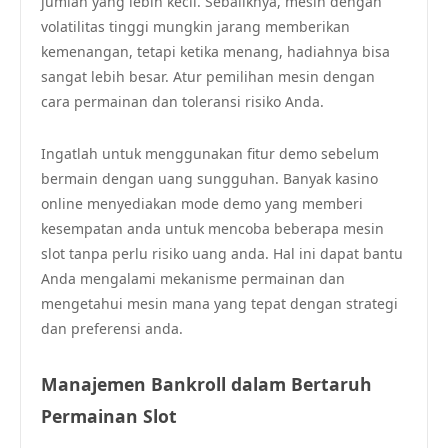
jumlah yang lebih kecil. Sebaliknya, mesin dengan
volatilitas tinggi mungkin jarang memberikan
kemenangan, tetapi ketika menang, hadiahnya bisa
sangat lebih besar. Atur pemilihan mesin dengan
cara permainan dan toleransi risiko Anda.
Ingatlah untuk menggunakan fitur demo sebelum
bermain dengan uang sungguhan. Banyak kasino
online menyediakan mode demo yang memberi
kesempatan anda untuk mencoba beberapa mesin
slot tanpa perlu risiko uang anda. Hal ini dapat bantu
Anda mengalami mekanisme permainan dan
mengetahui mesin mana yang tepat dengan strategi
dan preferensi anda.
Manajemen Bankroll dalam Bertaruh
Permainan Slot