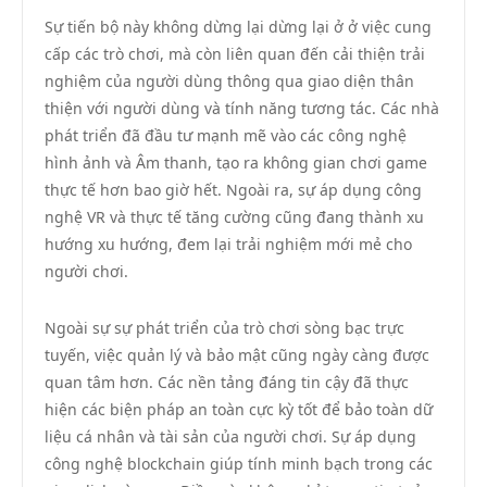
Sự tiến bộ này không dừng lại dừng lại ở ở việc cung
cấp các trò chơi, mà còn liên quan đến cải thiện trải
nghiệm của người dùng thông qua giao diện thân
thiện với người dùng và tính năng tương tác. Các nhà
phát triển đã đầu tư mạnh mẽ vào các công nghệ
hình ảnh và Âm thanh, tạo ra không gian chơi game
thực tế hơn bao giờ hết. Ngoài ra, sự áp dụng công
nghệ VR và thực tế tăng cường cũng đang thành xu
hướng xu hướng, đem lại trải nghiệm mới mẻ cho
người chơi.
Ngoài sự sự phát triển của trò chơi sòng bạc trực
tuyến, việc quản lý và bảo mật cũng ngày càng được
quan tâm hơn. Các nền tảng đáng tin cậy đã thực
hiện các biện pháp an toàn cực kỳ tốt để bảo toàn dữ
liệu cá nhân và tài sản của người chơi. Sự áp dụng
công nghệ blockchain giúp tính minh bạch trong các