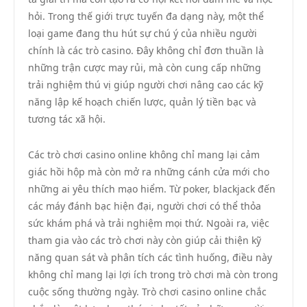
hỏi. Trong thế giới trực tuyến đa dạng này, một thể
loại game đang thu hút sự chú ý của nhiều người
chính là các trò casino. Đây không chỉ đơn thuần là
những trận cược may rủi, mà còn cung cấp những
trải nghiệm thú vị giúp người chơi nâng cao các kỹ
năng lập kế hoạch chiến lược, quản lý tiền bạc và
tương tác xã hội.
Các trò chơi casino online không chỉ mang lại cảm
giác hồi hộp mà còn mở ra những cánh cửa mới cho
những ai yêu thích mạo hiểm. Từ poker, blackjack đến
các máy đánh bạc hiện đại, người chơi có thể thỏa
sức khám phá và trải nghiệm mọi thứ. Ngoài ra, việc
tham gia vào các trò chơi này còn giúp cải thiện kỹ
năng quan sát và phân tích các tình huống, điều này
không chỉ mang lại lợi ích trong trò chơi mà còn trong
cuộc sống thường ngày. Trò chơi casino online chắc