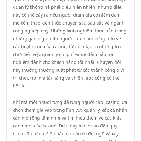
quản lý không hề phải điều hiển nhiên, nhưng điều
này có thể xảy ra nếu người tham gia có niềm đam
mê kèm theo kiến thức chuyên sâu sâu sắc về ngành
công nghiệp này. Những kinh nghiệm thực tiễn trong
những game giúp đỡ người chơi nắm vững hơn về
các hoạt động của casino, từ cách tạo ra những trò
chơi đến việc quản lý chi phí và để đảm bảo trải
nghiệm dành cho khách hàng tốt nhất. Chuyển đổi
này thường thường xuất phát từ các thành công ở vị
trí chơi, nơi mà tài năng và chiến lược cũng có thể
bộc lộ.
Khi mà một người từng đã từng người chơi casino lựa
chọn tham gia vào trong lĩnh vực quản lý, các cá nhân
cần mở rộng tầm nhìn và tìm hiểu thêm về các khía
cạnh mới của casino. Điều này liên quan đến quy
trình vận hành điều hành, quản trị đội ngũ và xây