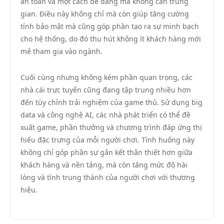
an toàn và một cách dễ dàng mà không cần trung
gian. Điều này không chỉ mà còn giúp tăng cường
tính bảo mật mà cũng góp phần tạo ra sự minh bạch
cho hệ thống, do đó thu hút không ít khách hàng mới
mẻ tham gia vào ngành.
Cuối cùng nhưng không kém phần quan trọng, các
nhà cái trực tuyến cũng đang tập trung nhiều hơn
đến tùy chỉnh trải nghiệm của game thủ. Sử dụng big
data và công nghệ AI, các nhà phát triển có thể đề
xuất game, phần thưởng và chương trình đáp ứng thị
hiếu đặc trưng của mỗi người chơi. Tình huống này
không chỉ góp phần sự gắn kết thân thiết hơn giữa
khách hàng và nền tảng, mà còn tăng mức độ hài
lòng và tính trung thành của người chơi với thương
hiệu.