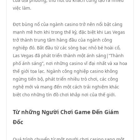
của địa phương, thu hút du khách cùng tạo ra nhiều
việc làm.
Đợt bùng nổ của ngành casino trở nên nổi bật càng
mạnh mẽ hơn khi trong thế kỷ, đặc biệt khi Las Vegas
trở thành trung tâm hàng đầu của ngành công
nghiệp đó. Bắt đầu từ các sòng bạc nhỏ bé hoài cổ,
Las Vegas đã phát triển thành một ánh sáng|“Thành
phố ánh sáng”, nơi những casino vĩ đại nhất và xa hoa
thế giới tọa lạc. Ngành công nghiệp casino không
ngừng tiến bộ, phát triển nhiều trò chơi, các công
nghệ mới và mang đến một cách trải nghiệm khác
biệt cho những tín đồ chơi khắp nơi của thế giới.
Từ những Người Chơi Game Đến Giám
Đốc
Quá trình chuyển từ một người chơi casino sang một