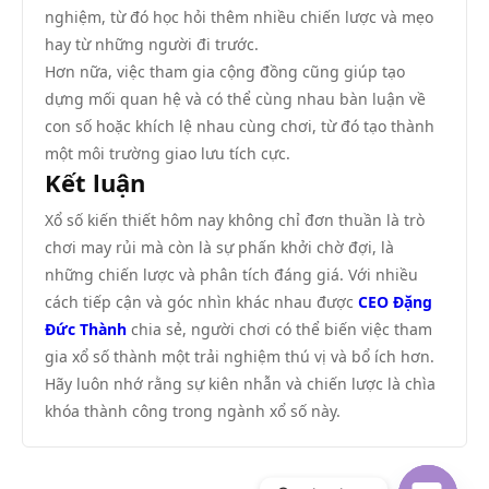
nghiệm, từ đó học hỏi thêm nhiều chiến lược và mẹo
hay từ những người đi trước.
Hơn nữa, việc tham gia cộng đồng cũng giúp tạo
dựng mối quan hệ và có thể cùng nhau bàn luận về
con số hoặc khích lệ nhau cùng chơi, từ đó tạo thành
một môi trường giao lưu tích cực.
Kết luận
Xổ số kiến thiết hôm nay không chỉ đơn thuần là trò
chơi may rủi mà còn là sự phấn khởi chờ đợi, là
những chiến lược và phân tích đáng giá. Với nhiều
cách tiếp cận và góc nhìn khác nhau được
CEO Đặng
Đức Thành
chia sẻ, người chơi có thể biến việc tham
gia xổ số thành một trải nghiệm thú vị và bổ ích hơn.
Hãy luôn nhớ rằng sự kiên nhẫn và chiến lược là chìa
khóa thành công trong ngành xổ số này.