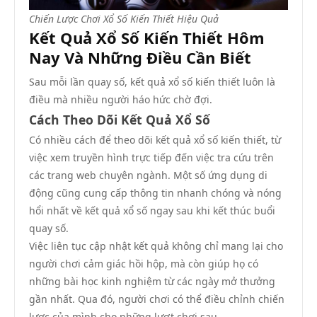
Chiến Lược Chơi Xổ Số Kiến Thiết Hiệu Quả
Kết Quả Xổ Số Kiến Thiết Hôm
Nay Và Những Điều Cần Biết
Sau mỗi lần quay số, kết quả xổ số kiến thiết luôn là
điều mà nhiều người háo hức chờ đợi.
Cách Theo Dõi Kết Quả Xổ Số
Có nhiều cách để theo dõi kết quả xổ số kiến thiết, từ
việc xem truyền hình trực tiếp đến việc tra cứu trên
các trang web chuyên ngành. Một số ứng dụng di
động cũng cung cấp thông tin nhanh chóng và nóng
hổi nhất về kết quả xổ số ngay sau khi kết thúc buổi
quay số.
Việc liên tục cập nhật kết quả không chỉ mang lại cho
người chơi cảm giác hồi hộp, mà còn giúp họ có
những bài học kinh nghiệm từ các ngày mở thưởng
gần nhất. Qua đó, người chơi có thể điều chỉnh chiến
lược của mình cho những lượt chơi sau.