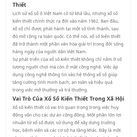
Thiết
Lịch sử xổ số ở Việt Nam có từ khá lâu, nhưng xổ số
kiến thiết chính thức ra đời vào năm 1962. Ban đầu,
xổ số chỉ được phát hành tại một số tỉnh thành, sau
đó mở rộng ra toàn quốc. Có thể nói, xổ số kiến thiết
đã trở thành một phần văn hóa giải trí trong đời sống
hàng ngày của người dân Việt Nam.
Sự phát triển của xổ số kiến thiết không chỉ nằm ở số
lượng người chơi mà còn ở mặt công nghệ. Việc áp
dụng công nghệ thông tin vào hệ thống xổ số giúp
tăng cường tính minh bạch, an toàn và hiệu quả
trong việc mở thưởng và trả thưởng.
Vai Trò Của Xổ Số Kiến Thiết Trong Xã Hội
Xổ số kiến thiết có vai trò quan trọng trong việc huy
động vốn cho các dự án cộng đồng. Một phần lớn lợi
nhuận từ xổ số được sử dụng để xây dựng trường
học, bệnh viện và các cơ sở hạ tầng khác. Đây là một