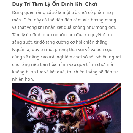
Duy Trì Tâm Lý Ổn Định Khi Chơi
Đừng quên rằng xổ số là một trò chơi có phần may
mắn. Điều này có thể dẫn đến cảm xúc hoang mang
và thất vọng khi nhận kết quả không như mong đợi.
Tâm lý ổn định giúp người chơi đưa ra quyết định
sáng suốt, từ đó tăng cường cơ hội chiến thắng.
Ngoài ra, duy trì một phong thái vui vẻ và tích cực
cũng sẽ nâng cao trải nghiệm chơi xổ số. Nhiều người
cho rằng nếu bạn hòa mình vào quá trình chơi mà
không bị áp lực về kết quả, thì chiến thắng sẽ đến tự
nhiên hơn.